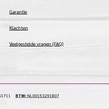
Garantie
Klachten
Veelgestelde vragen (FAQ)
61711
BTW:
NL00153291B07