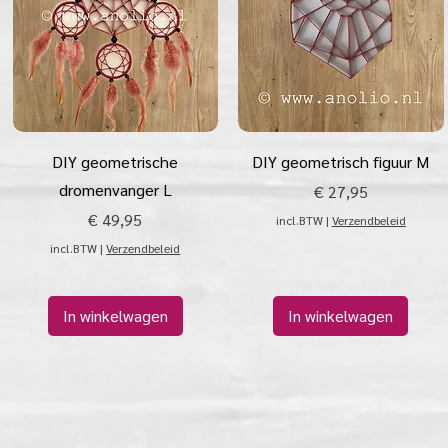
Snel overzicht
Snel overzicht
DIY geometrische
DIY geometrisch figuur M
dromenvanger L
Prijs
€ 27,95
Prijs
€ 49,95
incl.BTW
|
Verzendbeleid
incl.BTW
|
Verzendbeleid
In winkelwagen
In winkelwagen