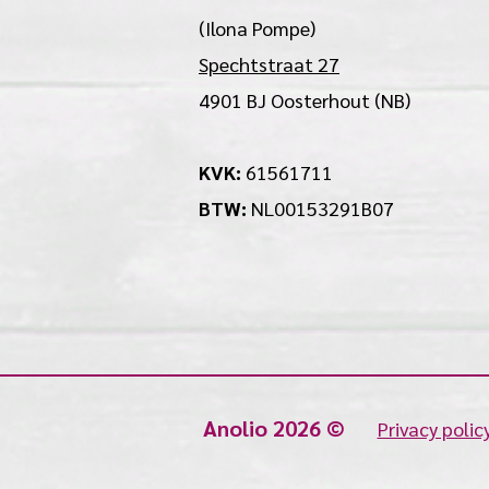
(Ilona Pompe)
Spechtstraat 27
4901 BJ Oosterhout (NB)
KVK:
61561711
BTW:
NL00153291B07
Anolio 2026 ©
Privacy polic