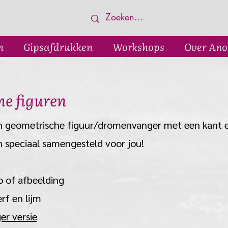
n
Gipsafdrukken
Workshops
Over Ano
he figuren
en geometrische figuur/dromenvanger met een kant e
n speciaal samengesteld voor jou!
to of afbeelding
erf en lijm
r versie