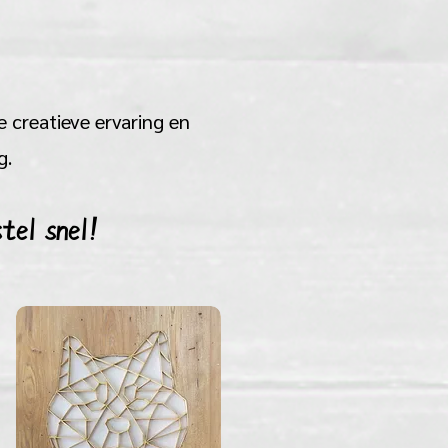
e creatieve ervaring en
g.
tel snel!