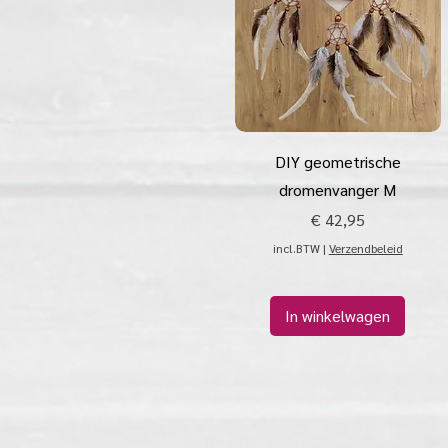
Snel overzicht
DIY geometrische
dromenvanger M
Prijs
€ 42,95
incl.BTW
|
Verzendbeleid
In winkelwagen