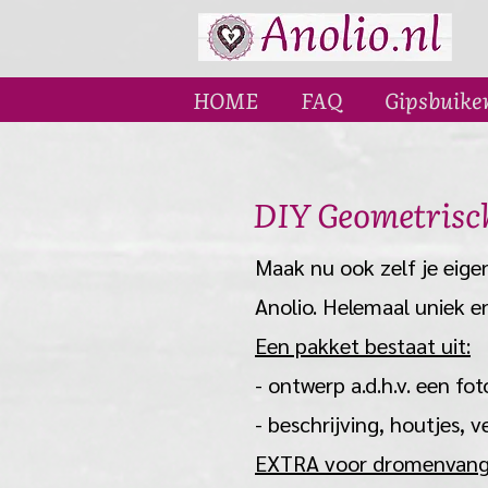
HOME
FAQ
Gipsbuike
DIY Geometrisc
Maak nu ook zelf je eig
Anolio. Helemaal uniek e
E
en pakket bestaat uit:
- ontwerp a.d.h.v. een fo
- beschrijving, houtjes, v
EXTRA voor dromenvange