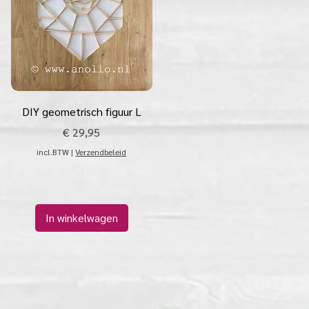
Snel overzicht
DIY geometrisch figuur L
Prijs
€ 29,95
incl.BTW
|
Verzendbeleid
In winkelwagen