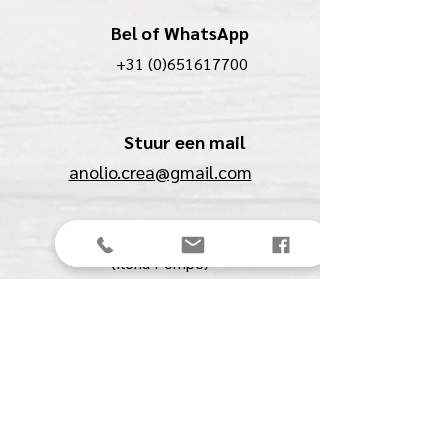
Bel of WhatsApp
+31 (0)651617700
Stuur een mail
anolio.crea@gmail.com
Anolio
(Ilona Pompe)
Spechtstraat 27
4901 BJ Oosterhout (NB)
KVK:
61561711
BTW:
NL00153291B07