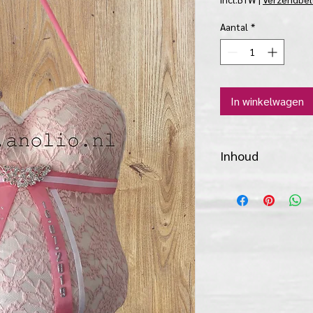
Aantal
*
In winkelwagen
Inhoud
smal wit lint
"centre piece" sie
strass steentjes 
lijm
rozenkantje
beschrijving