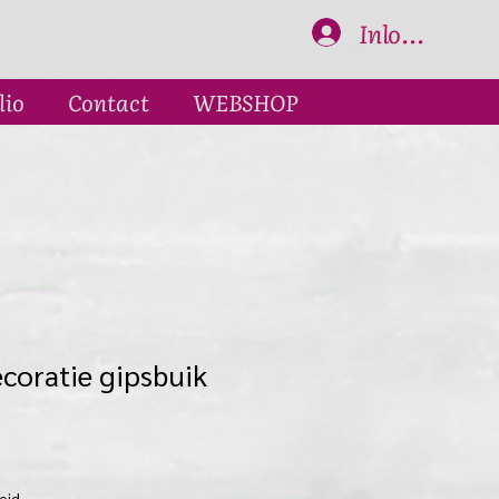
Inloggen
lio
Contact
WEBSHOP
ecoratie gipsbuik
eid