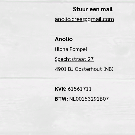
Stuur een mail
anolio.crea@gmail.com
Anolio
(Ilona Pompe)
Spechtstraat 27
4901 BJ Oosterhout (NB)
KVK:
61561711
BTW:
NL00153291B07