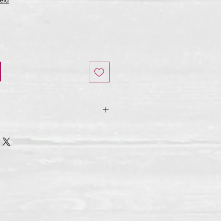
raad
parelmoer