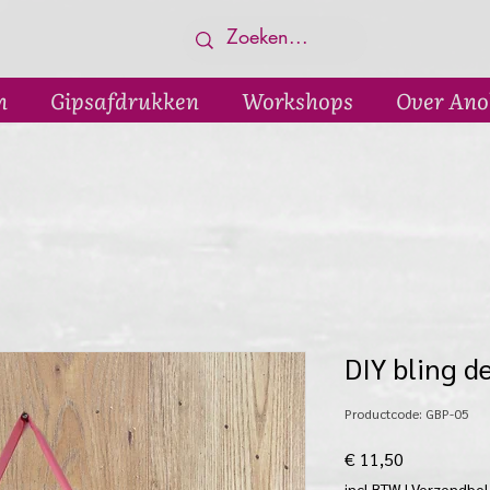
n
Gipsafdrukken
Workshops
Over Ano
DIY bling d
Productcode: GBP-05
Prijs
€ 11,50
incl.BTW
|
Verzendbel