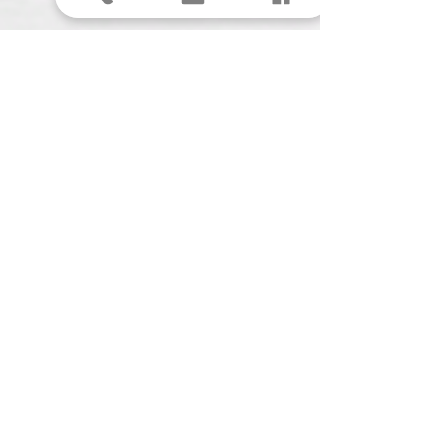
anolio.crea@gmail.com
Anolio
(Ilona Pompe)
Spechtstraat 27
4901 BJ Oosterhout (NB)
KVK:
61561711
BTW:
NL00153291B07
Menu
Contact