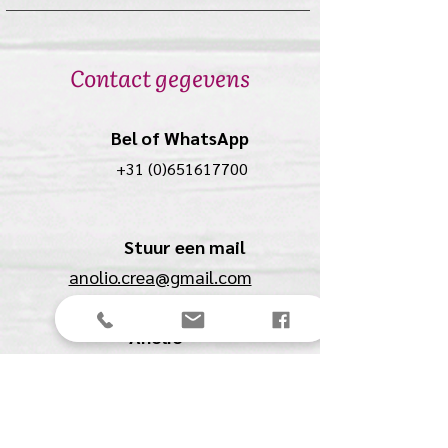
Contact gegevens
Bel of WhatsApp
+31 (0)651617700
Stuur een mail
anolio.crea@gmail.com
Anolio
(Ilona Pompe)
Spechtstraat 27
4901 BJ Oosterhout (NB)