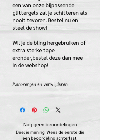
een van onze bijpassende
glittergels zal je schitteren als
nooit tevoren. Bestel nu en
steel de show!
Wil je de bling hergebruiken of
extra sterke tape
eronder,bestel deze dan mee
in de webshop!
Aanbrengen en verwijderen
AANBRENGEN
1) Maak voor gebruik de huid goed
schoon met water en zeep en droog
goed af.
Nog geen beoordelingen
2) Trek dan aan de achterkant van de
Deel je mening. Wees de eerste die
jewels de witte stripjes eraf tot de
een beoordeling achterlaat.
transparante plaklaag tevoorschijn