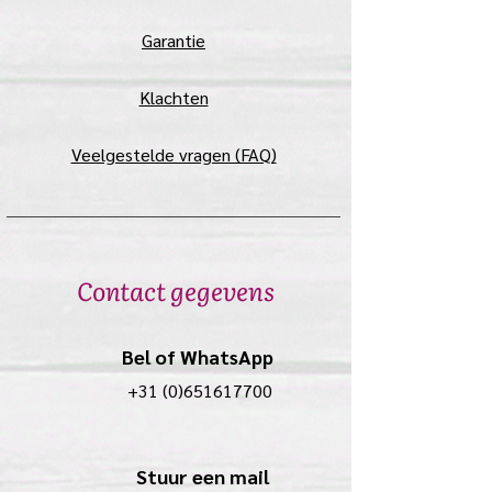
randjes te wrijven en hem zo zachtjes
weg te halen. De bling is in dit geval
Garantie
helaas niet meer her te gebruiken met
een extra lijmlaag.
Klachten
Veelgestelde vragen (FAQ)
Contact gegevens
Bel of WhatsApp
+31 (0)651617700
Stuur een mail