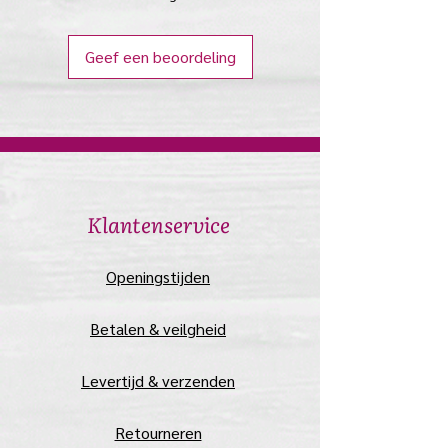
komt.
3) plak nu in een keer de jewl op de
Geef een beoordeling
juiste plaats en druk hem zachtjes
even aan.
LET OP !
Plak hem niet over make-up of
schmink want dan hecht het niet
voldoende aan de huid en zal hij er
snel afvallen.
​Klantenservice
VERWIJDEREN
Trek met een hand aan de jewel en
​Openingstijden
houd met de andere hand de huid
strak om hem veilig en pijnloos te
Betalen & veilgheid
verwijderen.
Wees bij kinderen extra voorzichtig!
Levertijd & verzenden
Je kunt ze ook verwijderen door er
met een wattenstaafje gedrenkt in
Retourneren
wat olie( olijfolie, jojoba) onder de