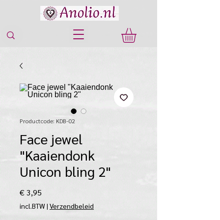
Productcode: KDB-02
Face jewel
"Kaaiendonk
Unicon bling 2"
Prijs
€ 3,95
incl.BTW
|
Verzendbeleid