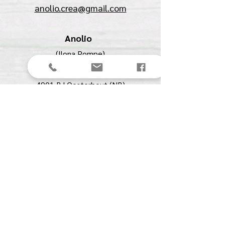
anolio.crea@gmail.com
Anolio
(Ilona Pompe)
Spechtstraat 27
4901 BJ Oosterhout (NB)
KVK:
61561711
BTW:
NL00153291B07
Menu
Contact