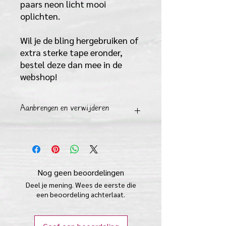
paars neon licht mooi
oplichten.
Wil je de bling hergebruiken of
extra sterke tape eronder,
bestel deze dan mee in de
webshop!
Aanbrengen en verwijderen
AANBRENGEN
1) Maak voor gebruik de huid goed
schoon met water en zeep en droog
goed af.
Nog geen beoordelingen
2) Trek dan aan de achterkant van de
Deel je mening. Wees de eerste die
jewels de witte stripjes eraf tot de
een beoordeling achterlaat.
transparante plaklaag tevoorschijn
komt.
3) plak nu in een keer de jewl op de