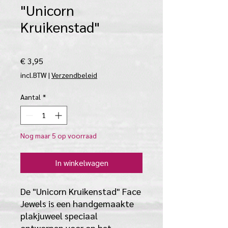
"Unicorn
Kruikenstad"
Prijs
€ 3,95
incl.BTW
|
Verzendbeleid
Aantal
*
Nog maar 5 op voorraad
In winkelwagen
De "Unicorn Kruikenstad" Face
Jewels is een handgemaakte
plakjuweel speciaal
ontworpen voor op het