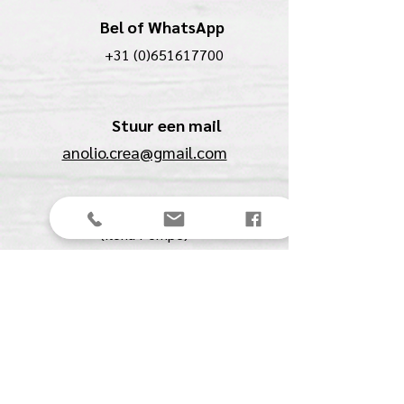
Bel of WhatsApp
+31 (0)651617700
Stuur een mail
anolio.crea@gmail.com
Anolio
(Ilona Pompe)
Spechtstraat 27
4901 BJ Oosterhout (NB)
KVK:
61561711
BTW:
NL00153291B07