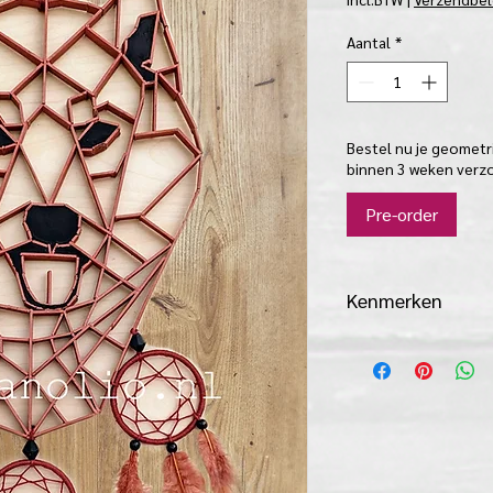
Aantal
*
Bestel nu je geomet
binnen 3 weken verz
Pre-order
Kenmerken
1 cm brede houtj
± 30 x 40 cm (A3)
3 mini dromenvang