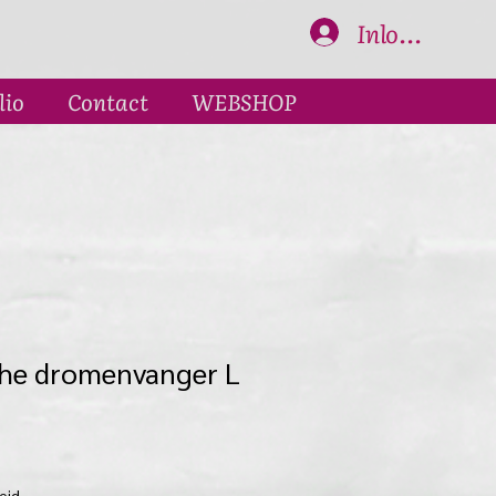
Inloggen
lio
Contact
WEBSHOP
he dromenvanger L
eid