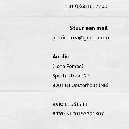
+31 (0)651617700
Stuur een mail
anolio.crea@gmail.com
Anolio
(Ilona Pompe)
Spechtstraat 27
4901 BJ Oosterhout (NB)
KVK:
61561711
BTW:
NL00153291B07