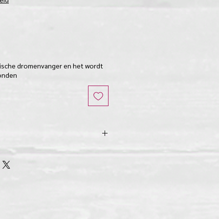
rische dromenvanger en het wordt
onden
es
ers, ringmaat 7 cm Ø