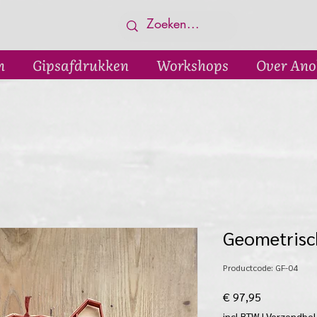
n
Gipsafdrukken
Workshops
Over Ano
Geometrisc
Productcode: GF-04
Prijs
€ 97,95
incl.BTW
|
Verzendbel