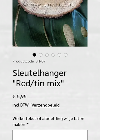
Productcode: SH-09
Sleutelhanger
"Red/tin mix"
Prijs
€ 5,95
incl.BTW
|
Verzendbeleid
Welke tekst of afbeelding wil je laten
maken
*