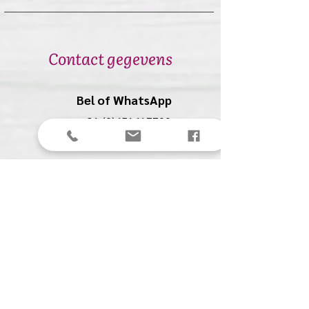
Contact gegevens
Bel of WhatsApp
+31 (0)651617700
Stuur een mail
anolio.crea@gmail.com
Anolio
(Ilona Pompe)
Spechtstraat 27
4901 BJ Oosterhout (NB)