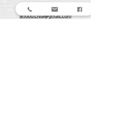
Stuur een mail
anolio.crea@gmail.com
Anolio
(Ilona Pompe)
Spechtstraat 27
4901 BJ Oosterhout (NB)
KVK:
61561711
BTW:
NL00153291B07
Menu