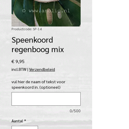
Productcode: SP-14
Speenkoord
regenboog mix
Prijs
€ 9,95
incl.BTW
|
Verzendbeleid
vul hier de naam of tekst voor
speenkoord in. (optioneel)
0/500
Aantal
*