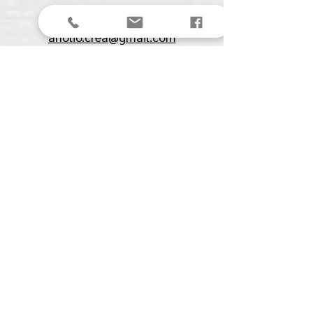
Stuur een mail
anolio.crea@gmail.com
Anolio
(Ilona Pompe)
Spechtstraat 27
4901 BJ Oosterhout (NB)
KVK:
61561711
BTW:
NL00153291B07
Menu