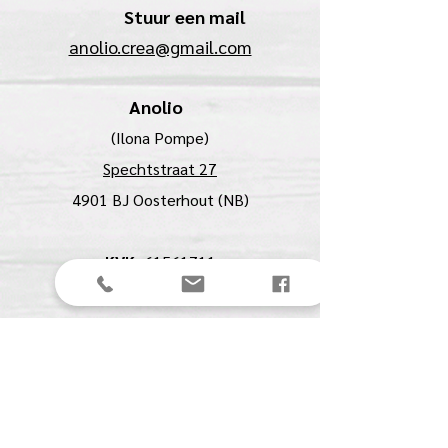
Stuur een mail
anolio.crea@gmail.com
Anolio
(Ilona Pompe)
Spechtstraat 27
4901 BJ Oosterhout (NB)
KVK:
61561711
BTW:
NL00153291B07
Menu
Contact