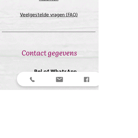
Veelgestelde vragen (FAQ)
Contact gegevens
Bel of WhatsApp
+31 (0)651617700
Stuur een mail
anolio.crea@gmail.com
Anolio