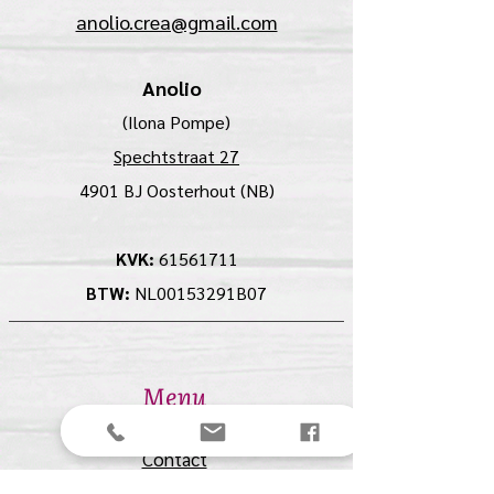
anolio.crea@gmail.com
Anolio
(Ilona Pompe)
Spechtstraat 27
4901 BJ Oosterhout (NB)
KVK:
61561711
BTW:
NL00153291B07
Menu
Contact