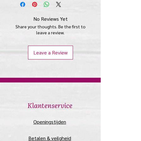
beschermmatje
vloerbeschermer,
vaseline,
No Reviews Yet
beschrijving met voorbeelden,
Share your thoughts. Be the first to
handschoenen
leave a review.
Leave a Review
​Klantenservice
​Openingstijden
Betalen & veilgheid