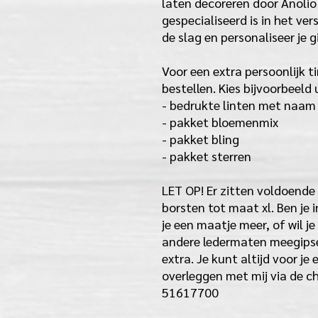
laten decoreren door Anolio
gespecialiseerd is in het ver
de slag en personaliseer je 
Voor een extra persoonlijk t
bestellen. Kies bijvoorbeeld u
- bedrukte linten met naam
- pakket bloemenmix
- pakket bling
- pakket sterren
LET OP! Er zitten voldoende 
borsten tot maat xl. Ben je
je een maatje meer, of wil j
andere ledermaten meegipse
extra. Je kunt altijd voor je
overleggen met mij via de ch
51617700