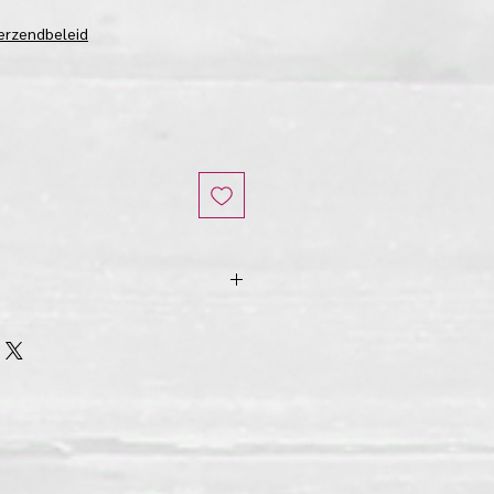
erzendbeleid
band
 lint
 voorbeelden