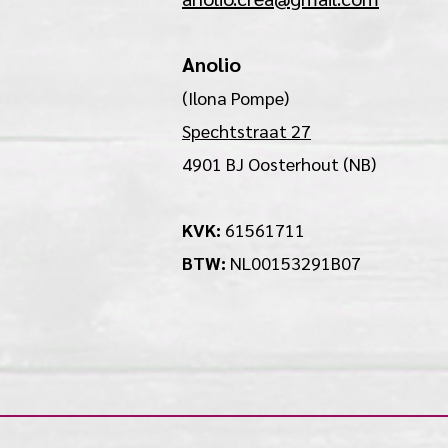
Anolio
(Ilona Pompe)
Spechtstraat 27
4901 BJ Oosterhout (NB)
KVK:
61561711
BTW:
NL00153291B07