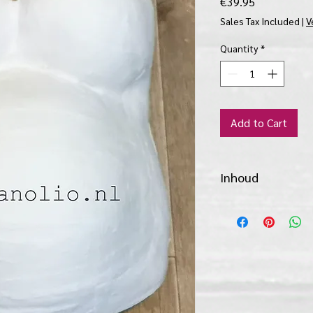
Price
€39.95
Sales Tax Included
|
V
Quantity
*
Add to Cart
Inhoud
10 rollen gipsver
ophangsyteem met
beschermmatje
vloerbeschermer
vaseline
beschrijving met
handschoenen