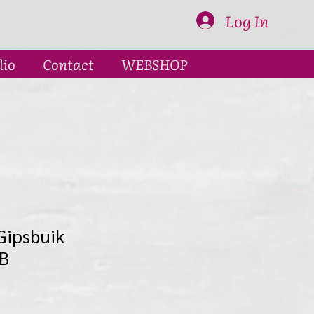
Log In
lio
Contact
WEBSHOP
Gipsbuik
B