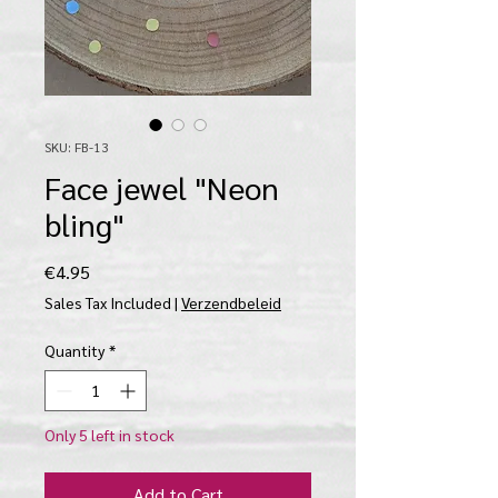
SKU: FB-13
Face jewel "Neon
bling"
Price
€4.95
Sales Tax Included
|
Verzendbeleid
Quantity
*
Only 5 left in stock
Add to Cart