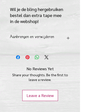
Wil je de bling hergebruiken
bestel dan extra tape mee
in de webshop!
Aanbrengen en verwijderen
AANBRENGEN
1) Maak voor gebruik de huid goed
schoon met water en zeep en droog
goed af.
No Reviews Yet
2) Trek dan aan de achterkant van de
Share your thoughts. Be the first to
jewels de witte stripjes eraf tot de
leave a review.
transparante plaklaag tevoorschijn
komt.
3) plak nu in een keer de jewl op de
Leave a Review
juiste plaats en druk hem zachtjes
even aan.
LET OP !