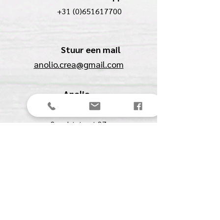
+31 (0)651617700
Stuur een mail
anolio.crea@gmail.com
Anolio
(Ilona Pompe)
Spechtstraat 27
4901 BJ Oosterhout (NB)
KVK:
61561711
BTW:
NL00153291B07