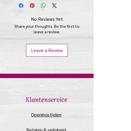
poppetje is L 15 cm x B 1,5 cm x D
1,5 cm
No Reviews Yet
Share your thoughts. Be the first to
leave a review.
Leave a Review
​Klantenservice
​Openingstijden
Betalen & veilgheid