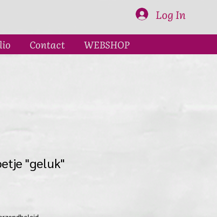
Log In
lio
Contact
WEBSHOP
etje "geluk"
erzendbeleid