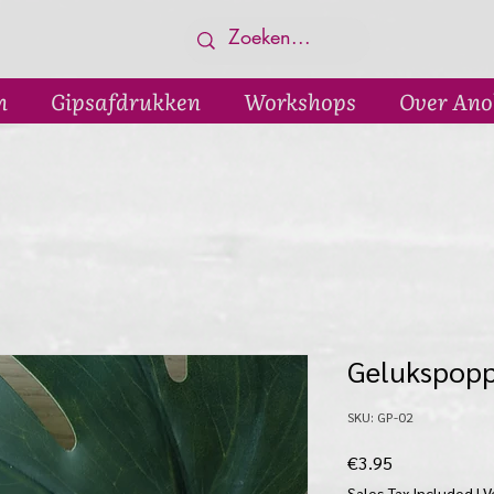
n
Gipsafdrukken
Workshops
Over Ano
Gelukspopp
SKU: GP-02
Price
€3.95
Sales Tax Included
|
V