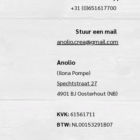
+31 (0)651617700
Stuur een mail
anolio.crea@gmail.com
Anolio
(Ilona Pompe)
Spechtstraat 27
4901 BJ Oosterhout (NB)
KVK:
61561711
BTW:
NL00153291B07