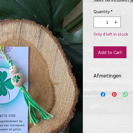
Quantity
*
Only 4 left in stock
Add to Cart
Afmetingen
kaartje is L 10 cm x B
poppetje is L 15 cm 