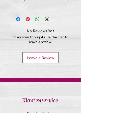
kaartje is L 10 cm x B 6 cm en
poppetje is L 15 cm x B 1,5 cm x D
1,5 cm
No Reviews Yet
Share your thoughts. Be the first to
leave a review.
Leave a Review
​Klantenservice