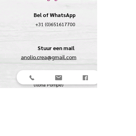
Bel of WhatsApp
+31 (0)651617700
Stuur een mail
anolio.crea@gmail.com
Anolio
(Ilona Pompe)
Spechtstraat 27
4901 BJ Oosterhout (NB)
KVK:
61561711
BTW:
NL00153291B07