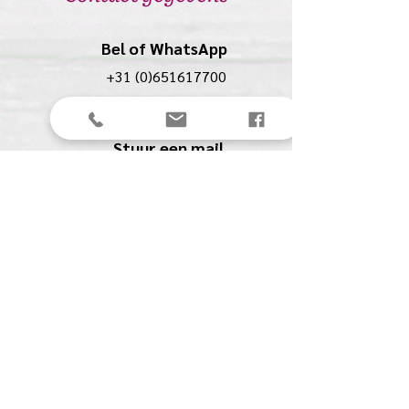
Bel of WhatsApp
+31 (0)651617700
Stuur een mail
anolio.crea@gmail.com
Anolio
(Ilona Pompe)
Spechtstraat 27
4901 BJ Oosterhout (NB)
KVK:
61561711
BTW:
NL00153291B07