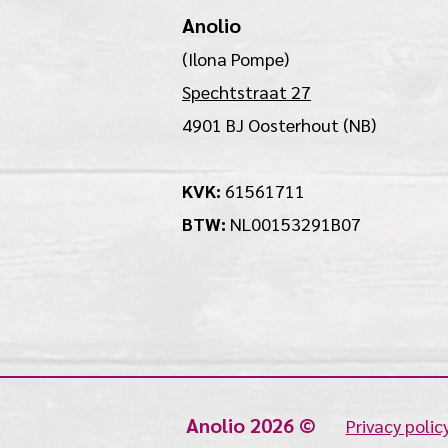
Anolio
(Ilona Pompe)
Spechtstraat 27
4901 BJ Oosterhout (NB)
KVK:
61561711
BTW:
NL00153291B07
Anolio 2026 ©
Privacy polic