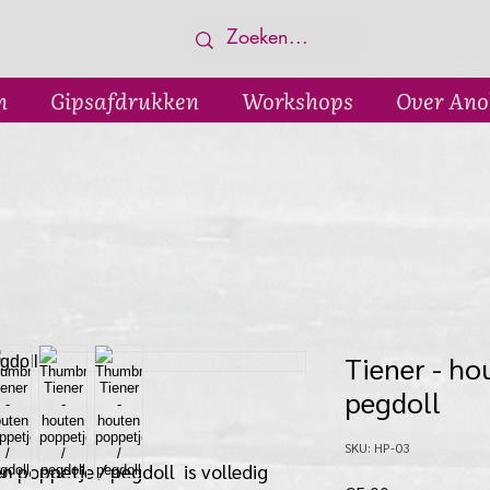
n
Gipsafdrukken
Workshops
Over Ano
Tiener - ho
pegdoll
SKU: HP-03
n poppetje / pegdoll is volledig