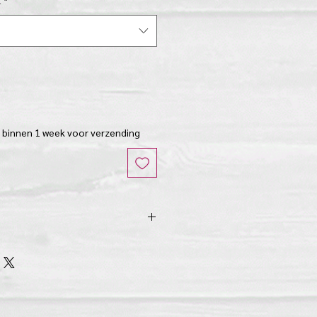
K
*
r binnen 1 week voor verzending
eed x 2 cm diep