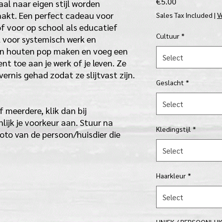
Price
€5.00
l naar eigen stijl worden
akt. Een perfect cadeau voor
Sales Tax Included
|
V
f voor op school als educatief
Cultuur
*
 voor systemisch werk en
een houten pop maken en voeg een
Select
nt toe aan je werk of je leven. Ze
ernis gehad zodat ze slijtvast zijn.
Geslacht
*
Select
f meerdere, klik dan bij
lijk je voorkeur aan. Stuur na
Kledingstijl
*
oto van de persoon/huisdier die
Select
Haarkleur
*
Select