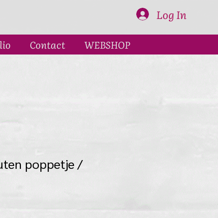
Log In
lio
Contact
WEBSHOP
uten poppetje /