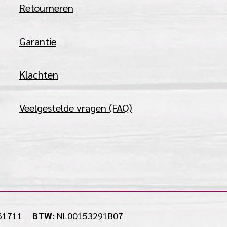
Retourneren
Garantie
Klachten
Veelgestelde vragen (FAQ)
61711
BTW:
NL00153291B07