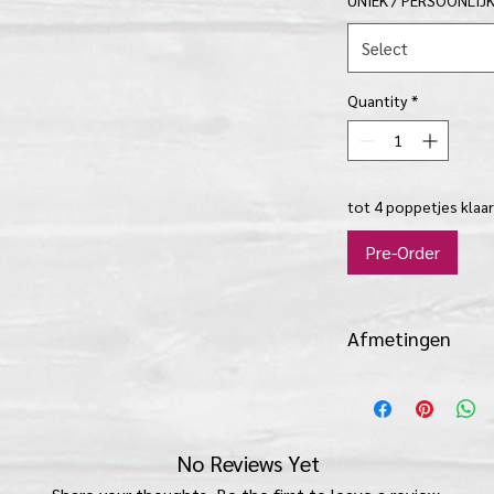
UNIEK / PERSOONLIJ
Select
Quantity
*
tot 4 poppetjes klaa
Pre-Order
Afmetingen
6,5 cm lang x 2 cm br
No Reviews Yet