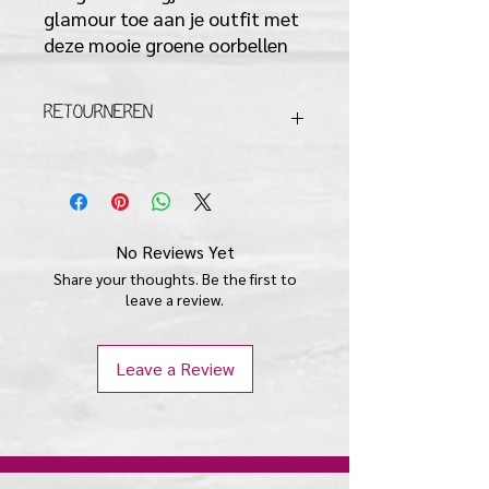
glamour toe aan je outfit met 
deze mooie groene oorbellen
RETOURNEREN
De oorbellen mogen vanuit
hygienisch oogpunt enkel
geretourneerd worden als de
verpakking ongeopend is.
No Reviews Yet
Share your thoughts. Be the first to
leave a review.
Leave a Review