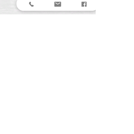
4901 BJ Oosterhout (NB)
KVK:
61561711
BTW:
NL00153291B07
Menu
Contact
Over Anolio
Webshop
Workshops