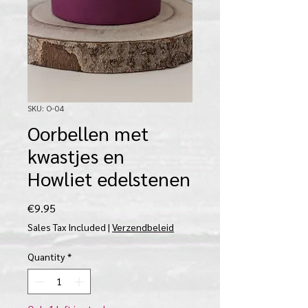
SKU: O-04
Oorbellen met
kwastjes en
Howliet edelstenen
Price
€9.95
Sales Tax Included
|
Verzendbeleid
Quantity
*