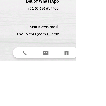
Bel of WhatsApp
+31 (0)651617700
Stuur een mail
anolio.crea@gmail.com
Anolio
(Ilona Pompe)
Spechtstraat 27
4901 BJ Oosterhout (NB)
KVK:
61561711
BTW:
NL00153291B07