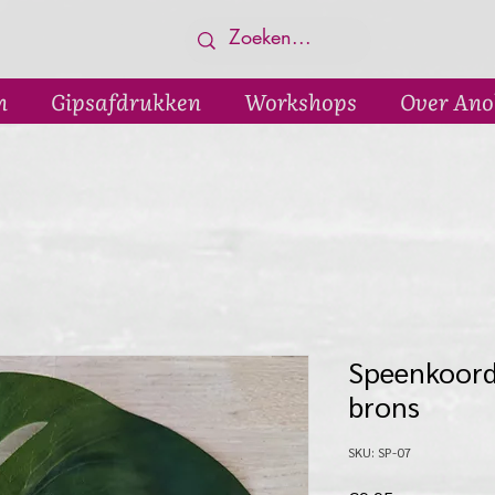
n
Gipsafdrukken
Workshops
Over Ano
Speenkoord
brons
SKU: SP-07