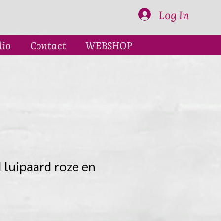
Log In
lio
Contact
WEBSHOP
 luipaard roze en