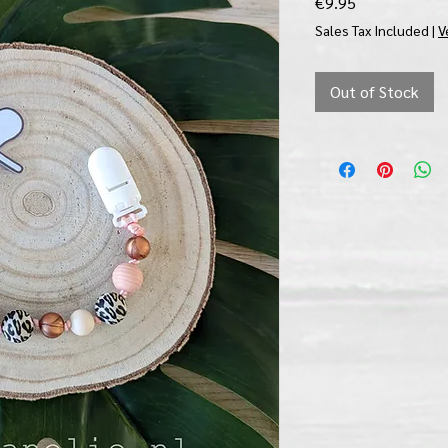
Price
€9.95
Sales Tax Included
|
V
Out of Stock