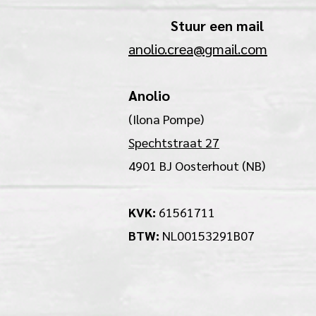
Stuur een mail
anolio.crea@gmail.com
Anolio
(Ilona Pompe)
Spechtstraat 27
4901 BJ Oosterhout (NB)
KVK:
61561711
BTW:
NL00153291B07